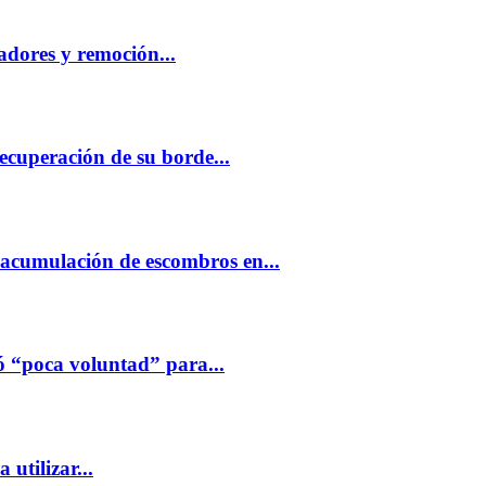
dores y remoción...
cuperación de su borde...
 acumulación de escombros en...
 “poca voluntad” para...
tilizar...